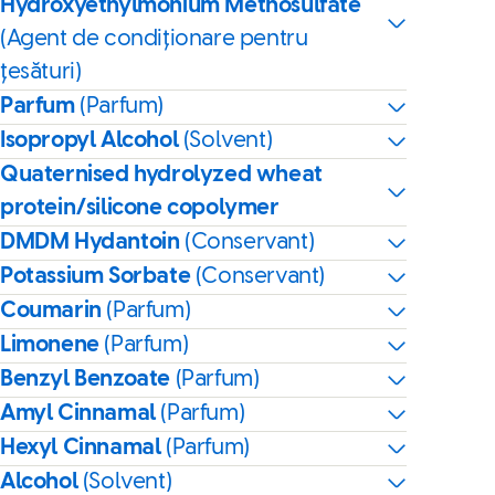
Hydroxyethylmonium Methosulfate
(Agent de condiționare pentru
țesături)
Parfum
(Parfum)
Isopropyl Alcohol
(Solvent)
Quaternised hydrolyzed wheat
protein/silicone copolymer
DMDM Hydantoin
(Conservant)
Potassium Sorbate
(Conservant)
Coumarin
(Parfum)
Limonene
(Parfum)
Benzyl Benzoate
(Parfum)
Amyl Cinnamal
(Parfum)
Hexyl Cinnamal
(Parfum)
Alcohol
(Solvent)