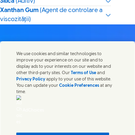
Silica
(Aditiv)
Xanthan Gum
(Agent de controlare a
viscozității)
We use cookies and similar technologies to
Contactează-ne
improve your experience on our site and to
Distribuie această pagină
display ads to your interests on our website and
Share this page on Facebook
Share this page on X
Share this page on Lin
Share this page o
Luați legătura cu Unilever și cu echipele de specialiști sau
other third-party sites. Our
Terms of Use
and
găsiți persoane de contact din întreaga lume.
Privacy Policy
apply to your use of this website.
You can update your
Cookie Preferences
at any
time.
Contactează-ne
Termeni legali
AdChoices
Accesibilitate
Informare privind modulele Cookie
Informare de confidentialitate
Sitemap