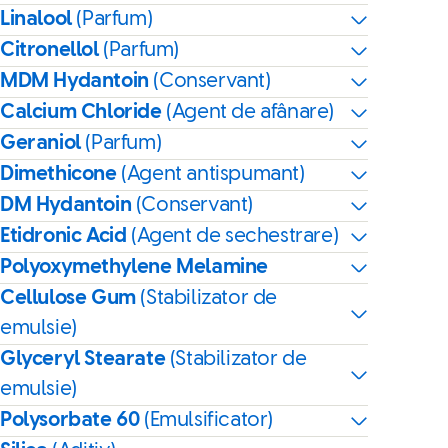
Linalool
(Parfum)
Citronellol
(Parfum)
MDM Hydantoin
(Conservant)
Calcium Chloride
(Agent de afânare)
Geraniol
(Parfum)
Dimethicone
(Agent antispumant)
DM Hydantoin
(Conservant)
Etidronic Acid
(Agent de sechestrare)
Polyoxymethylene Melamine
Cellulose Gum
(Stabilizator de
emulsie)
Glyceryl Stearate
(Stabilizator de
emulsie)
Polysorbate 60
(Emulsificator)