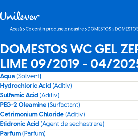
Sari peste Conținut
Acasă
Ce conțin produsele noastre
DOMESTOS
DOMESTOS 
Pagina curen
DOMESTOS WC GEL ZE
LIME 09/2019 - 04/202
Aqua
(Solvent)
Hydrochloric Acid
(Aditiv)
Sulfamic Acid
(Aditiv)
PEG-2 Oleamine
(Surfactant)
Cetrimonium Chloride
(Aditiv)
Etidronic Acid
(Agent de sechestrare)
Parfum
(Parfum)