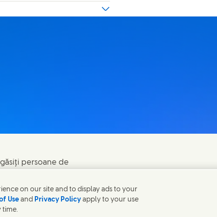
u găsiți persoane de
ence on our site and to display ads to your
of Use
and
Privacy Policy
apply to your use
 time.