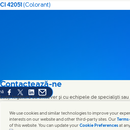
CI 42051
(Colorant)
Contactează-ne
ină
Share this page on Facebook
Share this page on X
Share this page on Linked In
Share this page on E-mail
Luați legătura cu Unilever și cu echipele de specialiști sa
contact din întreaga lume.
We use cookies and similar technologies to improve your experi
interests on our website and other third-party sites. Our
Terms 
Contactează-ne
of this website. You can update your
Cookie Preferences
at any