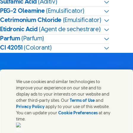
Sulfamic Acid
(Aditiv)
PEG-2 Oleamine
(Emulsificator)
Cetrimonium Chloride
(Emulsificator)
Etidronic Acid
(Agent de sechestrare)
Parfum
(Parfum)
CI 42051
(Colorant)
We use cookies and similar technologies to
Contactează-ne
improve your experience on our site and to
Distribuie această pagină
display ads to your interests on our website and
Share this page on Facebook
Share this page on X
Share this page on Lin
Share this page o
Luați legătura cu Unilever și cu echipele de specialiști sau
other third-party sites. Our
Terms of Use
and
găsiți persoane de contact din întreaga lume.
Privacy Policy
apply to your use of this website.
You can update your
Cookie Preferences
at any
time.
Contactează-ne